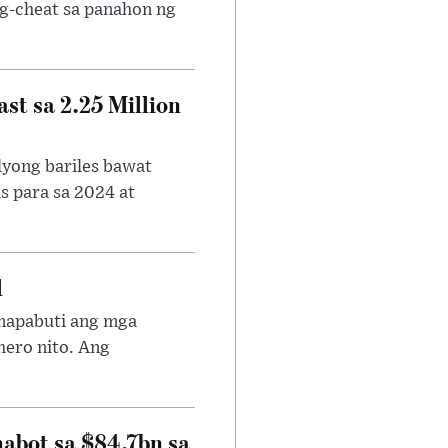
g-cheat sa panahon ng
st sa 2.25 Million
lyong bariles bawat
s para sa 2024 at
l
 mapabuti ang mga
hero nito. Ang
abot sa $84.7bn sa