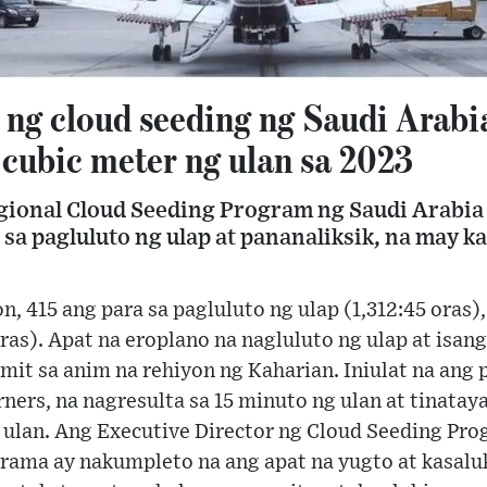
ng cloud seeding ng Saudi Arabi
 cubic meter ng ulan sa 2023
gional Cloud Seeding Program ng Saudi Arabia
 sa pagluluto ng ulap at pananaliksik, na may 
n, 415 ang para sa pagluluto ng ulap (1,312:45 oras),
oras). Apat na eroplano na nagluluto ng ulap at isan
amit sa anim na rehiyon ng Kaharian. Iniulat na ang
ners, na nagresulta sa 15 minuto ng ulan at tinatay
 ulan. Ang Executive Director ng Cloud Seeding Pro
rama ay nakumpleto na ang apat na yugto at kasal