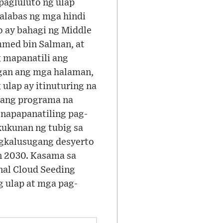
pagluluto ng ulap
alabas ng mga hindi
o ay bahagi ng Middle
mmed bin Salman, at
g mapanatili ang
gan ang mga halaman,
ulap ay itinuturing na
isang programa na
napapanatiling pag-
ukunan ng tubig sa
gkalusugang desyerto
n 2030. Kasama sa
nal Cloud Seeding
 ulap at mga pag-