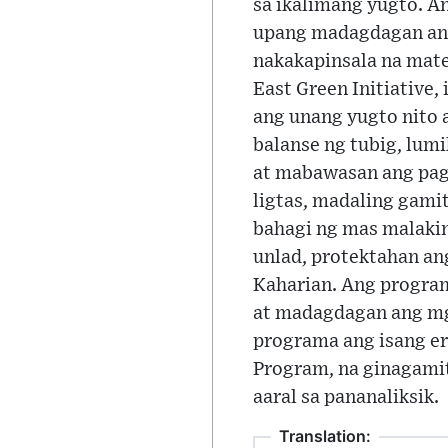
sa ikalimang yugto. A
upang madagdagan ang
nakakapinsala na mate
East Green Initiative
ang unang yugto nito 
balanse ng tubig, lu
at mabawasan ang pagk
ligtas, madaling gami
bahagi ng mas malaki
unlad, protektahan a
Kaharian. Ang progra
at madagdagan ang mga
programa ang isang er
Program, na ginagamit
aaral sa pananaliksik.
Translation: