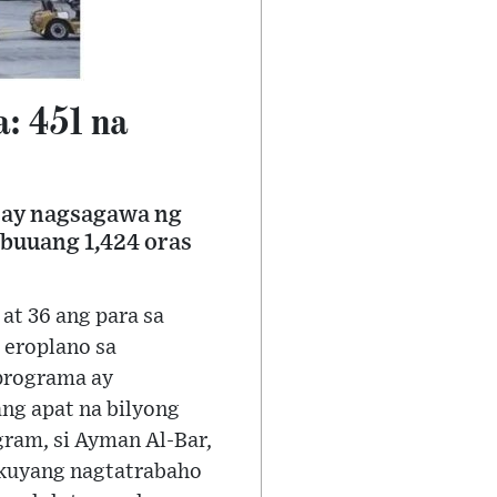
a: 451 na
 ay nagsagawa ng
kabuuang 1,424 oras
 at 36 ang para sa
g eroplano sa
 programa ay
ang apat na bilyong
gram, si Ayman Al-Bar,
ukuyang nagtatrabaho