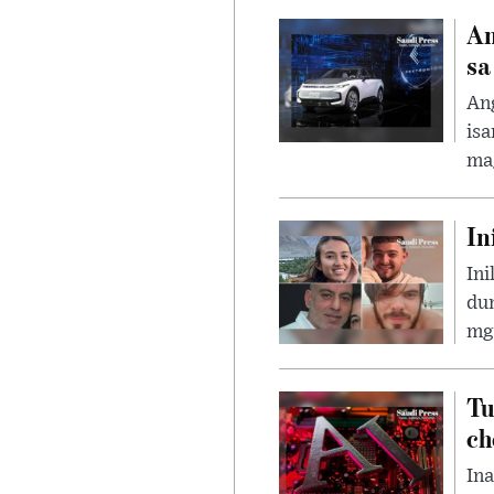
An
sa
Ang
isa
ma
In
Ini
dum
mga
Tu
ch
Ina