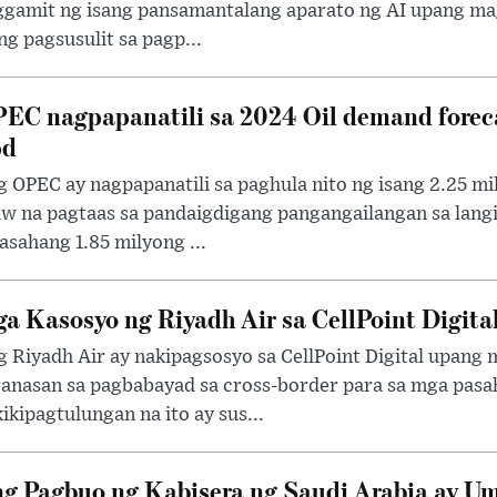
ggamit ng isang pansamantalang aparato ng AI upang ma
ng pagsusulit sa pagp...
EC nagpapanatili sa 2024 Oil demand foreca
pd
 OPEC ay nagpapanatili sa paghula nito ng isang 2.25 mi
w na pagtaas sa pandaigdigang pangangailangan sa langi
asahang 1.85 milyong ...
a Kasosyo ng Riyadh Air sa CellPoint Digita
 Riyadh Air ay nakipagsosyo sa CellPoint Digital upang
anasan sa pagbabayad sa cross-border para sa mga pasa
ikipagtulungan na ito ay sus...
g Pagbuo ng Kabisera ng Saudi Arabia ay Um