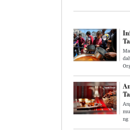
In
Ta
Ma
da
Org
An
Ta
Ang
mu
ng 