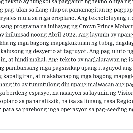
ng teksto ay tungkol sa paggamit ng teknolohiya ng 
 pag-ulan sa ilang ulap sa pamamagitan ng pagpap
ryales mula sa mga eroplano. Ang teknolohiyang it
, isang programa na inihayag ng Crown Prince Moha
ay inilunsad noong Abril 2022. Ang layunin ay upan
mikha ng mga bagong mapagkukunan ng tubig, dagda
alusong ng desyerto at tagtuyot. Ang pagluluto ng 
tin, at hindi mahal. Ang teksto ay naglalarawan ng 
ng pambansang mga pagsisikap upang itaguyod ang 
ng kapaligiran, at makahanap ng mga bagong mapagk
mang ito ay tumutulong din upang maiwasan ang pa
 berdeng espasyo, na naaayon sa layunin ng Visio
oplano sa pananaliksik, na isa sa limang nasa Regio
 para sa parehong mga operasyon sa pag-seeding ng