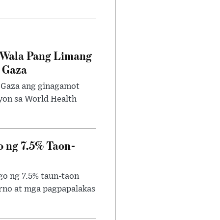
 Wala Pang Limang
a Gaza
a Gaza ang ginagamot
yon sa World Health
o ng 7.5% Taon-
go ng 7.5% taun-taon
rno at mga pagpapalakas