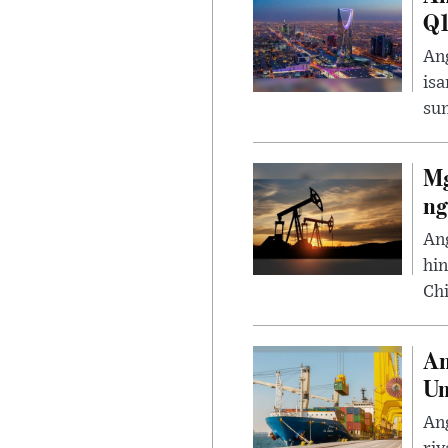
Q1
Ang
isa
sum
Mg
ng
An
hi
Chi
An
Um
Ang