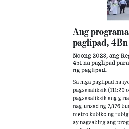
Ang programa 
paglipad, 4Bn
Noong 2023, ang Re
451 na paglipad para
ng paglipad.
Sa mga paglipad na iyo
pagsasaliksik (111:29 
pagsasaliksik ang gin
naglunsad ng 7,876 bur
metro kubiko ng tubig
ay nagsabing ang prog