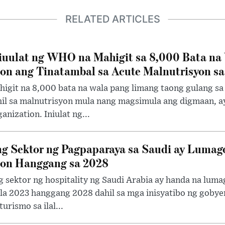
RELATED ARTICLES
iuulat ng WHO na Mahigit sa 8,000 Bata na
on ang Tinatambal sa Acute Malnutrisyon s
higit na 8,000 bata na wala pang limang taong gulang s
hil sa malnutrisyon mula nang magsimula ang digmaan, a
anization. Iniulat ng...
g Sektor ng Pagpaparaya sa Saudi ay Lumag
on Hanggang sa 2028
 sektor ng hospitality ng Saudi Arabia ay handa na luma
la 2023 hanggang 2028 dahil sa mga inisyatibo ng gobye
turismo sa ilal...