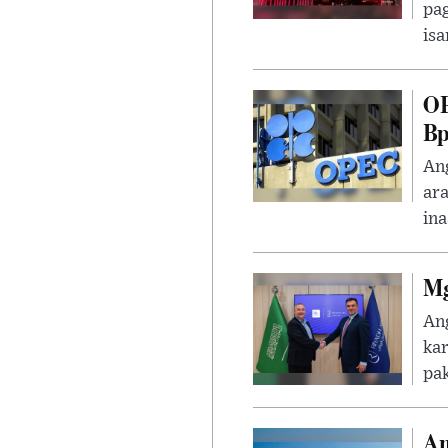
pa
isa
OP
B
Ang
ara
ina
Mg
Ang
kar
pak
An