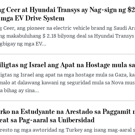
g Ceer at Hyundai Transys ay Nag-sign ng $2
 mga EV Drive System
 Ceer, ang pioneer na electric vehicle brand ng Saudi Ar
ng makabuluhang $ 2.18 bilyong deal sa Hyundai Transy
gbigay ng mga EV...
iligtas ng Israel ang Apat na Hostage mula s
ligtas ng Israel ang apat na mga hostage mula sa Gaza, 
alo at dalawang kawani ng seguridad mula sa Nova music
 bihag ay sina...
rko na Estudyante na Arestado sa Paggamit
eat sa Pag-aaral sa Unibersidad
resto ng mga awtoridad ng Turkey ang isang mag-aaral sa