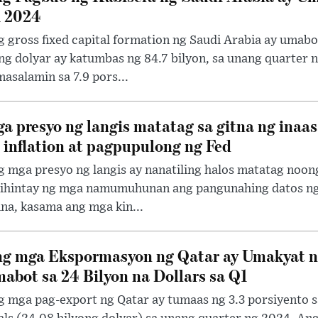
 2024
 gross fixed capital formation ng Saudi Arabia ay umabot
ng dolyar ay katumbas ng 84.7 bilyon, sa unang quarter n
asalamin sa 7.9 pors...
a presyo ng langis matatag sa gitna ng inaa
 inflation at pagpupulong ng Fed
g mga presyo ng langis ay nanatiling halos matatag noo
nihintay ng mga namumuhunan ang pangunahing datos ng i
na, kasama ang mga kin...
g mga Ekspormasyon ng Qatar ay Umakyat n
abot sa 24 Bilyon na Dollars sa Q1
 mga pag-export ng Qatar ay tumaas ng 3.3 porsiyento sa