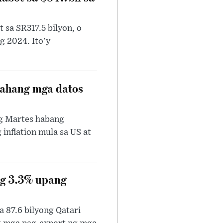
 sa SR317.5 bilyon, o
g 2024. Ito'y
sahang mga datos
ng Martes habang
nflation mula sa US at
g 3.3% upang
 87.6 bilyong Qatari