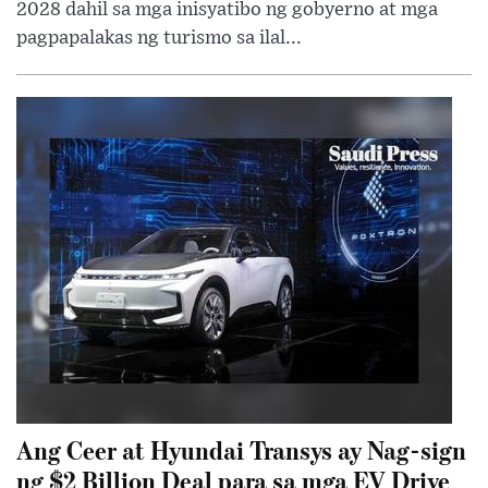
2028 dahil sa mga inisyatibo ng gobyerno at mga
pagpapalakas ng turismo sa ilal...
Ang Ceer at Hyundai Transys ay Nag-sign
ng $2 Billion Deal para sa mga EV Drive