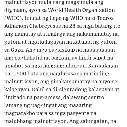
malnutrisyon mula nang magsimula ang
digmaan, ayon sa World Health Organization
(WHO). Iniulat ng hepe ng WHO na si Tedros
Adhanom Ghebreyesus na 28 sa mga batang ito
ang namatay at itinalaga ang nakamamatay na
gutom at mga kalagayan na katulad ng gutom
sa Gaza. Ang mga pagsisikap na madagdagan
ang paghahatid ng pagkain ay hindi sapat na
umabot sa mga nangangailangan. Karagdagan
pa, 1,600 bata ang nagdurusa sa matinding
malnutrisyon, ang pinakamamatay na anyo ng
kalagayan. Dahil sa di-siguradong kalagayan at
limitado na pag-access, dalawang sentro
lamang ng pag-iingat ang maaaring
magpatakbo para sa mga pasyente na
malubhang malnutrisyon. Ang salungatan, na