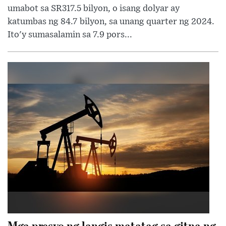
umabot sa SR317.5 bilyon, o isang dolyar ay
katumbas ng 84.7 bilyon, sa unang quarter ng 2024.
Ito'y sumasalamin sa 7.9 pors...
Mga presyo ng langis matatag sa gitna ng