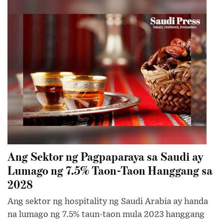
Ang Sektor ng Pagpaparaya sa Saudi ay
Lumago ng 7.5% Taon-Taon Hanggang sa
2028
Ang sektor ng hospitality ng Saudi Arabia ay handa
na lumago ng 7.5% taun-taon mula 2023 hanggang