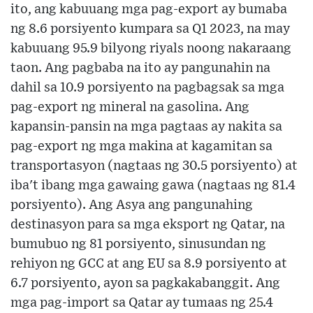
ito, ang kabuuang mga pag-export ay bumaba
ng 8.6 porsiyento kumpara sa Q1 2023, na may
kabuuang 95.9 bilyong riyals noong nakaraang
taon. Ang pagbaba na ito ay pangunahin na
dahil sa 10.9 porsiyento na pagbagsak sa mga
pag-export ng mineral na gasolina. Ang
kapansin-pansin na mga pagtaas ay nakita sa
pag-export ng mga makina at kagamitan sa
transportasyon (nagtaas ng 30.5 porsiyento) at
iba't ibang mga gawaing gawa (nagtaas ng 81.4
porsiyento). Ang Asya ang pangunahing
destinasyon para sa mga eksport ng Qatar, na
bumubuo ng 81 porsiyento, sinusundan ng
rehiyon ng GCC at ang EU sa 8.9 porsiyento at
6.7 porsiyento, ayon sa pagkakabanggit. Ang
mga pag-import sa Qatar ay tumaas ng 25.4